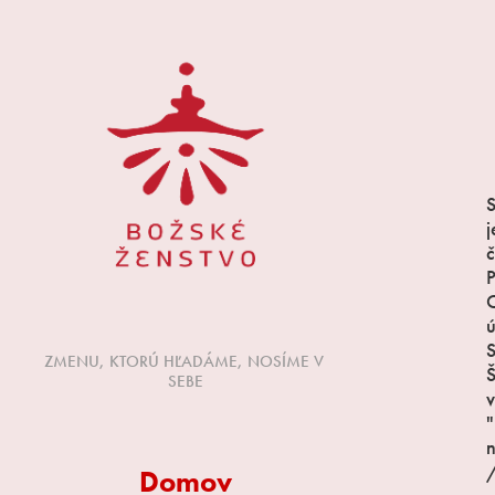
j
č
P
ú
S
ZMENU, KTORÚ HĽADÁME, NOSÍME V 
Š
SEBE
v
"
n
/
Domov