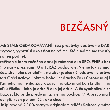
BEZČASNÝ
SME STÁLE OBDAROVÁVANÍ. Bez prestávky dostávame DAR 
estvovať, vybrať si ako s ňou naložíme. Stále máme možnos
i onen podnet.
režívanie tohto večného daru je vnímané ako SPOJENIE s b
Ono nás v prežívaní TU a TERAZ podporuje. Vieme tak vyhm
čes, stretnutie s priateľmi, na zber jabĺčok či odstavenie pr
tarí Gréci uctievali okrem boha lineárneho času Chronosa aj
ťastného momentu. Zobrazovali ho ako mladíka s krídlami na 
eľkú žiletku - lebo je ostrejší ako jej ostrie. A čo symbolizuj
Každý, kto príde predo mňa, vie ma pochopiť." A prečo má 
echytí, nech po tom túži, ako chce."
Inšpirované 2 100-ročným originálom reliéfu Kairosa v múze