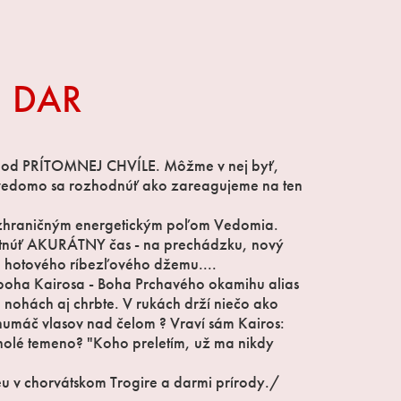
 DAR
od PRÍTOMNEJ CHVÍLE. Môžme v nej byť,
ť vedomo sa rozhodnúť ako zareagujeme na ten
ezhraničným energetickým poľom Vedomia.
atnúť AKURÁTNY čas - na prechádzku, nový
áve hotového ríbezľového džemu....
 boha Kairosa - Boha Prchavého okamihu alias
nohách aj chrbte. V rukách drží niečo ako
e chumáč vlasov nad čelom ? Vraví sám Kairos:
holé temeno? "Koho preletím, už ma nikdy
u v chorvátskom Trogire a darmi prírody./